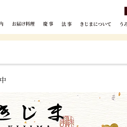
内
お届け料理
慶 事
法 事
きじまについて
う
中