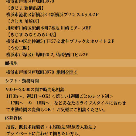
横浜市戸塚区戸塚町3970
【きじま 新横浜店】
横浜市港北区新横浜3-4新横浜プリンスホテル2Ｆ
【きじま 川崎店】
川崎市川崎区駅前本町7番地 川崎モアーズ8F
【きじま みなとみらい店】
横浜市中区北仲通5丁目57-2 北仲ブリック＆ホワイト２F
【うお三昧】
横浜市戸塚区戸塚町20-2戸塚駅西口ビル2F
面接地
地図を開く
横浜市戸塚区戸塚町3970
シフト・勤務時間
9:00～23:00の間で時間応相談
1日3h～、週2日～OK! ＜嬉しい1週間ごとのシフト制＞
「17時～」や「18時～」などあなたのライフスタイルに合わせ
て出勤時間の変動もOK！ お気軽にご相談ください。
応募資格
接客、飲食未経験者・主婦歓迎!経験者大歓迎♪
プライベートに合わせて働きたい方も、