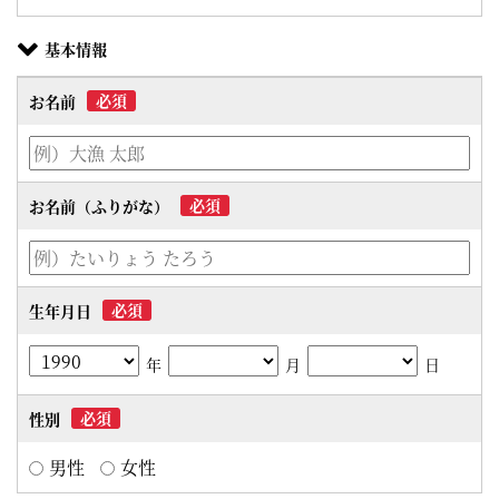
基本情報
必須
お名前
必須
お名前（ふりがな）
必須
生年月日
年
月
日
必須
性別
男性
女性