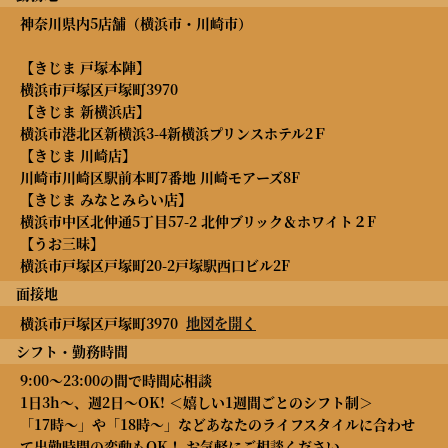
神奈川県内5店舗（横浜市・川崎市）
【きじま 戸塚本陣】
横浜市戸塚区戸塚町3970
【きじま 新横浜店】
横浜市港北区新横浜3-4新横浜プリンスホテル2Ｆ
【きじま 川崎店】
川崎市川崎区駅前本町7番地 川崎モアーズ8F
【きじま みなとみらい店】
横浜市中区北仲通5丁目57-2 北仲ブリック＆ホワイト２F
【うお三昧】
横浜市戸塚区戸塚町20-2戸塚駅西口ビル2F
面接地
地図を開く
横浜市戸塚区戸塚町3970
シフト・勤務時間
9:00～23:00の間で時間応相談
1日3h～、週2日～OK! ＜嬉しい1週間ごとのシフト制＞
「17時～」や「18時～」などあなたのライフスタイルに合わせ
て出勤時間の変動もOK！ お気軽にご相談ください。