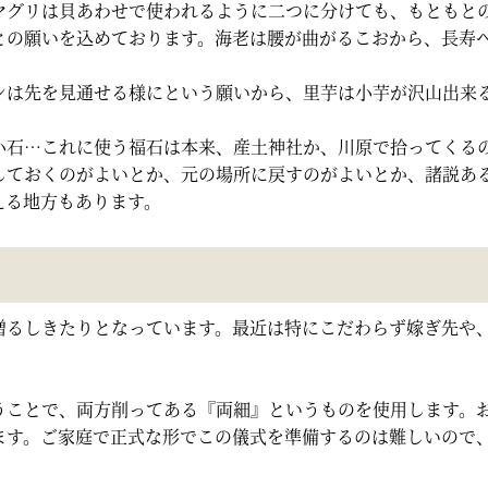
マグリは貝あわせで使われるように二つに分けても、もともと
との願いを込めております。海老は腰が曲がるこおから、長寿
ンは先を見通せる様にという願いから、里芋は小芋が沢山出来
小石…これに使う福石は本来、産土神社か、川原で拾ってくる
しておくのがよいとか、元の場所に戻すのがよいとか、諸説あ
える地方もあります。
贈るしきたりとなっています。最近は特にこだわらず嫁ぎ先や
うことで、両方削ってある『両細』というものを使用します。
ます。ご家庭で正式な形でこの儀式を準備するのは難しいので