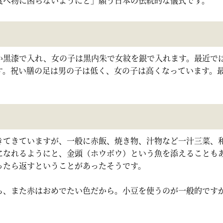
食べ物に困らないようにと」願う日本の伝統的な儀式です。
か黒漆で入れ、女の子は黒内朱で女紋を銀で入れます。最近で
す。祝い膳の足は男の子は低く、女の子は高くなっています。
きてきていますが、一般に赤飯、焼き物、汁物など一汁三菜、
になれるようにと、金頭（ホウボウ）という魚を添えることも
ったら返すということがあったそうです。
ら、また赤はおめでたい色だから。小豆を使うのが一般的です
。