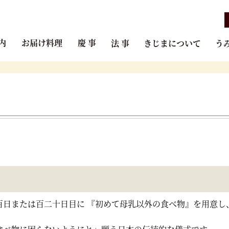
内
お届け料理
慶 事
法 事
きじまについて
う
百日または百二十日目に 『初めて母乳以外の食べ物』を用意し