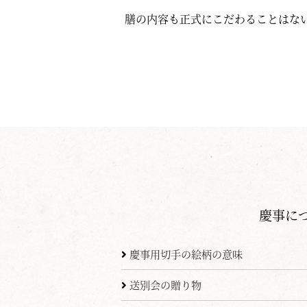
膳の内容も正式にこだわることはな
慶事に
慶事用切手の絵柄の意味
送別会の贈り物